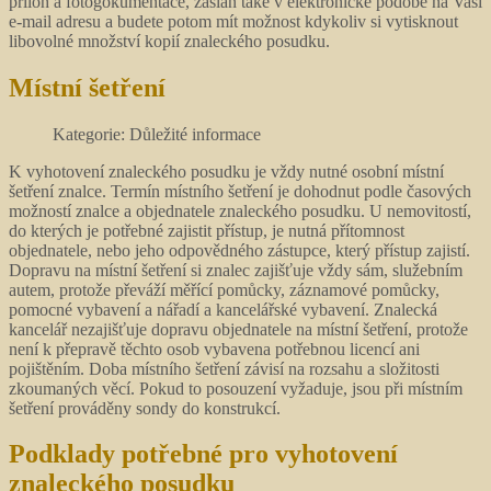
příloh a fotogokumentace, zaslán také v elektronické podobě na Vaší
e-mail adresu a budete potom mít možnost kdykoliv si vytisknout
libovolné množství kopií znaleckého posudku.
Místní šetření
Kategorie: Důležité informace
K vyhotovení znaleckého posudku je vždy nutné osobní místní
šetření znalce. Termín místního šetření je dohodnut podle časových
možností znalce a objednatele znaleckého posudku. U nemovitostí,
do kterých je potřebné zajistit přístup, je nutná přítomnost
objednatele, nebo jeho odpovědného zástupce, který přístup zajistí.
Dopravu na místní šetření si znalec zajišťuje vždy sám, služebním
autem, protože převáží měřící pomůcky, záznamové pomůcky,
pomocné vybavení a nářadí a kancelářské vybavení. Znalecká
kancelář nezajišťuje dopravu objednatele na místní šetření, protože
není k přepravě těchto osob vybavena potřebnou licencí ani
pojištěním. Doba místního šetření závisí na rozsahu a složitosti
zkoumaných věcí. Pokud to posouzení vyžaduje, jsou při místním
šetření prováděny sondy do konstrukcí.
Podklady potřebné pro vyhotovení
znaleckého posudku