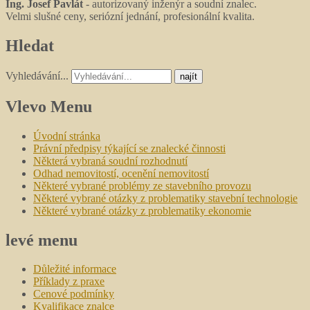
Ing. Josef Pavlát
- autorizovaný inženýr a soudní znalec.
Velmi slušné ceny, seriózní jednání, profesionální kvalita.
Hledat
Vyhledávání...
najít
Vlevo
Menu
Úvodní stránka
Právní předpisy týkající se znalecké činnosti
Některá vybraná soudní rozhodnutí
Odhad nemovitostí, ocenění nemovitostí
Některé vybrané problémy ze stavebního provozu
Některé vybrané otázky z problematiky stavební technologie
Některé vybrané otázky z problematiky ekonomie
levé
menu
Důležité informace
Příklady z praxe
Cenové podmínky
Kvalifikace znalce