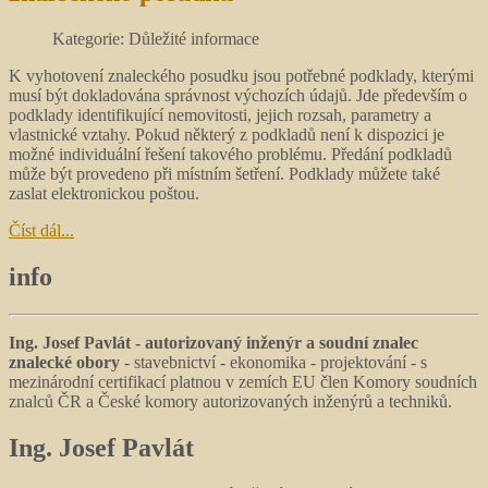
Kategorie: Důležité informace
K vyhotovení znaleckého posudku jsou potřebné podklady, kterými
musí být dokladována správnost výchozích údajů. Jde především o
podklady identifikující nemovitosti, jejich rozsah, parametry a
vlastnické vztahy. Pokud některý z podkladů není k dispozici je
možné individuální řešení takového problému. Předání podkladů
může být provedeno při místním šetření. Podklady můžete také
zaslat elektronickou poštou.
Číst dál...
info
Ing. Josef Pavlát - autorizovaný inženýr a soudní znalec
znalecké obory
- stavebnictví - ekonomika - projektování - s
mezinárodní certifikací platnou v zemích EU člen Komory soudních
znalců ČR a České komory autorizovaných inženýrů a techniků.
Ing.
Josef Pavlát