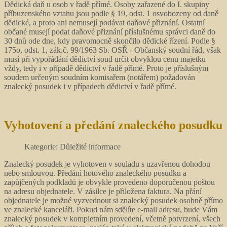
Dědická daň u osob v řadě přímé. Osoby zařazené do I. skupiny
příbuzenského vztahu jsou podle § 19, odst. 1 osvobozeny od daně
dědické, a proto ani nemusejí podávat daňové přiznání. Ostatní
občané musejí podat daňové přiznání příslušnému správci daně do
30 dnů ode dne, kdy pravomocně skončilo dědické řízení. Podle §
175o, odst. 1, zák.č. 99/1963 Sb. OSŘ - Občanský soudní řád, však
musí při vypořádání dědictví soud určit obvyklou cenu majetku
vždy, tedy i v případě dědictví v řadě přímé. Proto je příslušným
soudem určeným soudním komisařem (notářem) požadován
znalecký posudek i v případech dědictví v řadě přímé.
Vyhotovení a předání znaleckého posudku
Kategorie: Důležité informace
Znalecký posudek je vyhotoven v souladu s uzavřenou dohodou
nebo smlouvou. Předání hotového znaleckého posudku a
zapůjčených podkladů je obvykle provedeno doporučenou poštou
na adresu objednatele. V zásilce je přiložena faktura. Na přání
objednatele je možné vyzvednout si znalecký posudek osobně přímo
ve znalecké kanceláři. Pokud nám sdělíte e-mail adresu, bude Vám
znalecký posudek v kompletním provedení, včetně potvrzení, všech