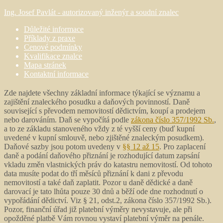
Ing. Josef Pavlát - autorizovaný inženýr a soudní znalec
Důležité informace
Příklady z praxe
Cenové podmínky
Kvalifikace znalce
Mapa stránek
Kontaktní informace
Zde najdete všechny základní informace týkající se významu a
zajištění znaleckého posudku a daňových povinností. Daně
související s převodem nemovitostí dědictvím, koupí a prodejem
nebo darováním. Daň se vypočítá podle
zákona číslo 357/1992 Sb.
,
a to ze základu stanoveného vždy z té vyšší ceny (buď kupní
uvedené v kupní smlouvě, nebo zjištěné znaleckým posudkem).
Daňové sazby jsou potom uvedeny v
§§ 12 až 15
. Pro zaplacení
daně a podání daňového přiznání je rozhodující datum zapsání
vkladu změn vlastnických práv do katastru nemovitostí. Od tohoto
data musíte podat do tří měsíců přiznání k dani z převodu
nemovitostí a také daň zaplatit. Pozor u daně dědické a daně
darovací je tato lhůta pouze 30 dnů a běží ode dne rozhodnutí o
vypořádání dědictví. Viz § 21, odst.2, zákona číslo 357/1992 Sb.).
Pozor, finanční úřad již platební výměry nevystavuje, ale při
opožděné platbě Vám rovnou vystaví platební výměr na penále.