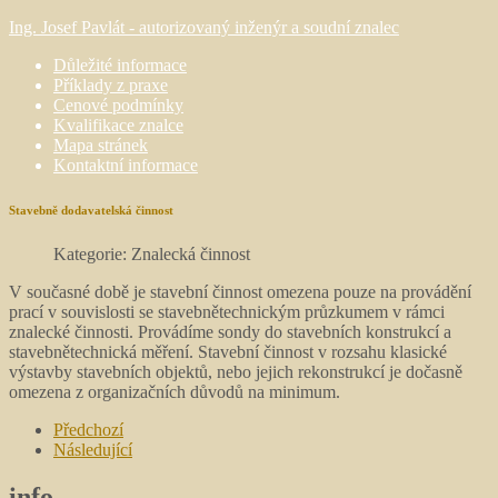
Ing. Josef Pavlát - autorizovaný inženýr a soudní znalec
Důležité informace
Příklady z praxe
Cenové podmínky
Kvalifikace znalce
Mapa stránek
Kontaktní informace
Stavebně dodavatelská činnost
Kategorie: Znalecká činnost
V současné době je stavební činnost omezena pouze na provádění
prací v souvislosti se stavebnětechnickým průzkumem v rámci
znalecké činnosti. Provádíme sondy do stavebních konstrukcí a
stavebnětechnická měření. Stavební činnost v rozsahu klasické
výstavby stavebních objektů, nebo jejich rekonstrukcí je dočasně
omezena z organizačních důvodů na minimum.
Předchozí
Následující
info