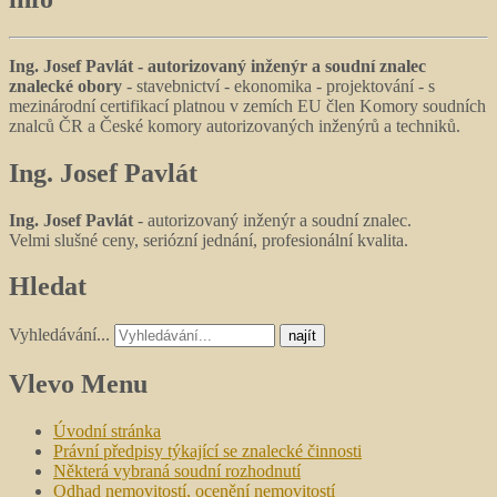
Ing. Josef Pavlát - autorizovaný inženýr a soudní znalec
znalecké obory
- stavebnictví - ekonomika - projektování - s
mezinárodní certifikací platnou v zemích EU člen Komory soudních
znalců ČR a České komory autorizovaných inženýrů a techniků.
Ing.
Josef Pavlát
Ing. Josef Pavlát
- autorizovaný inženýr a soudní znalec.
Velmi slušné ceny, seriózní jednání, profesionální kvalita.
Hledat
Vyhledávání...
najít
Vlevo
Menu
Úvodní stránka
Právní předpisy týkající se znalecké činnosti
Některá vybraná soudní rozhodnutí
Odhad nemovitostí, ocenění nemovitostí