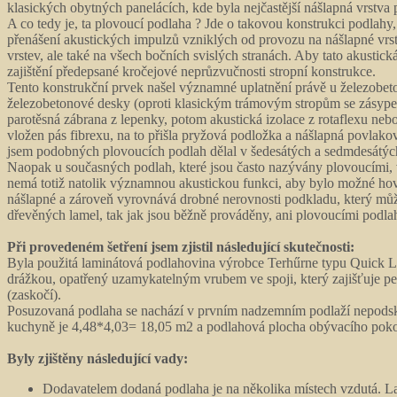
klasických obytných panelácích, kde byla nejčastější nášlapná vrstv
A co tedy je, ta plovoucí podlaha ? Jde o takovou konstrukci podlahy
přenášení akustických impulzů vzniklých od provozu na nášlapné vr
vrstev, ale také na všech bočních svislých stranách. Aby tato akustic
zajištění předepsané kročejové neprůzvučnosti stropní konstrukce.
Tento konstrukční prvek našel významné uplatnění právě u železobet
železobetonové desky (oproti klasickým trámovým stropům se zásypem
parotěsná zábrana z lepenky, potom akustická izolace z rotaflexu neb
vložen pás fibrexu, na to přišla pryžová podložka a nášlapná povlak
jsem podobných plovoucích podlah dělal v šedesátých a sedmdesátých 
Naopak u současných podlah, které jsou často nazývány plovoucími, v
nemá totiž natolik významnou akustickou funkci, aby bylo možné hovo
nášlapné a zároveň vyrovnává drobné nerovnosti podkladu, který můž
dřevěných lamel, tak jak jsou běžně prováděny, ani plovoucími podla
Při provedeném šetření jsem zjistil následující skutečnosti:
Byla použitá laminátová podlahovina výrobce Terhűrne typu Quick L
drážkou, opatřený uzamykatelným vrubem ve spoji, který zajišťuje pe
(zaskočí).
Posuzovaná podlaha se nachází v prvním nadzemním podlaží nepodsk
kuchyně je 4,48*4,03= 18,05 m2 a podlahová plocha obývacího poko
Byly zjištěny následující vady:
Dodavatelem dodaná podlaha je na několika místech vzdutá. La