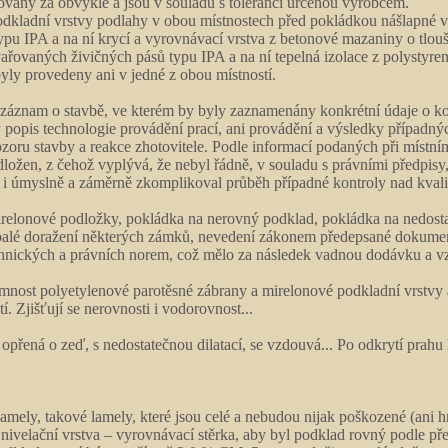
ovány za obvyklé a jsou v souladu s tolerancí určenou výrobcem.
kladní vrstvy podlahy v obou místnostech před pokládkou nášlapné vr
typu IPA a na ní krycí a vyrovnávací vrstva z betonové mazaniny o tl
ařovaných živičných pásů typu IPA a na ní tepelná izolace z polystyre
yly provedeny ani v jedné z obou místností.
záznam o stavbě, ve kterém by byly zaznamenány konkrétní údaje o ko
popis technologie provádění prací, ani provádění a výsledky případnýc
dozoru stavby a reakce zhotovitele. Podle informací podaných při míst
dložen, z čehož vyplývá, že nebyl řádně, v souladu s právními předpisy
 i úmyslně a záměrně zkomplikoval průběh případné kontroly nad kval
mirelonové podložky, pokládka na nerovný podklad, pokládka na nedosta
balé doražení některých zámků, nevedení zákonem předepsané dokumentace
chnických a právních norem, což mělo za následek vadnou dodávku a v
řítomnost polyetylenové parotěsné zábrany a mirelonové podkladní vrstvy
. Zjišťují se nerovnosti i vodorovnost...
přená o zeď, s nedostatečnou dilatací, se vzdouvá... Po odkrytí prahu 
lamely, takové lamely, které jsou celé a nebudou nijak poškozené (ani
t nivelační vrstva – vyrovnávací stěrka, aby byl podklad rovný podle p