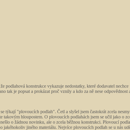
 že podlahová konstrukce vykazuje nedostatky, které dodavatel nechce u
ano tak je popsat a prokázat proč vznily a kdo za ně nese odpovědnost a
é se týkají "plovoucích podlah". Četl a slyšel jsem častokrát zcela nes
e takovým hloupostem. O plovoucích podlahách jsem se učil jako o zce
nešlo o žádnou novinku, ale o zcela běžnou konstrukci. Plovoucí pod
o jakéhokoliv jiného materiálu. Nejvíce plovoucích podlah se u nás uděl