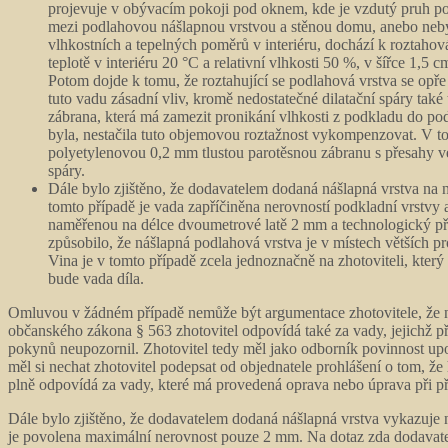
projevuje v obývacím pokoji pod oknem, kde je vzdutý pruh pod
mezi podlahovou nášlapnou vrstvou a stěnou domu, anebo nebyla
vlhkostních a tepelných poměrů v interiéru, dochází k roztahov
teplotě v interiéru 20 °C a relativní vlhkosti 50 %, v šířce 1,5 c
Potom dojde k tomu, že roztahující se podlahová vrstva se opř
tuto vadu zásadní vliv, kromě nedostatečné dilatační spáry tak
zábrana, která má zamezit pronikání vlhkosti z podkladu do podl
byla, nestačila tuto objemovou roztažnost vykompenzovat. V t
polyetylenovou 0,2 mm tlustou parotěsnou zábranu s přesahy ve
spáry.
Dále bylo zjištěno, že dodavatelem dodaná nášlapná vrstva na n
tomto případě je vada zapříčiněna nerovností podkladní vrstv
naměřenou na délce dvoumetrové latě 2 mm a technologický pře
způsobilo, že nášlapná podlahová vrstva je v místech větších p
Vina je v tomto případě zcela jednoznačně na zhotoviteli, kter
bude vada díla.
Omluvou v žádném případě nemůže být argumentace zhotovitele, že náš
občanského zákona § 563 zhotovitel odpovídá také za vady, jejichž př
pokynů neupozornil. Zhotovitel tedy měl jako odborník povinnost upo
měl si nechat zhotovitel podepsat od objednatele prohlášení o tom, že
plně odpovídá za vady, které má provedená oprava nebo úprava při přev
Dále bylo zjištěno, že dodavatelem dodaná nášlapná vrstva vykazuj
je povolena maximální nerovnost pouze 2 mm. Na dotaz zda dodavatel 