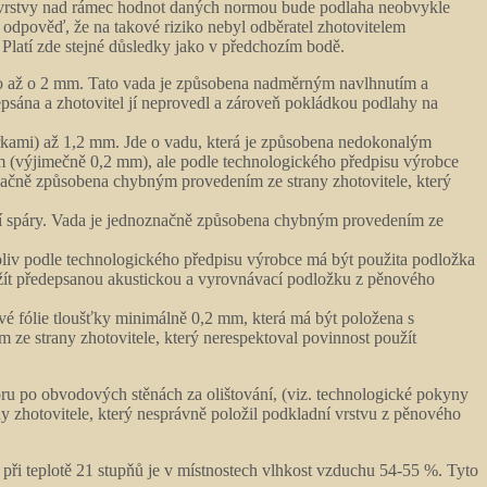
ní vrstvy nad rámec hodnot daných normou bude podlaha neobvykle
 odpověď, že na takové riziko nebyl odběratel zhotovitelem
Platí zde stejné důsledky jako v předchozím bodě.
a to až o 2 mm. Tato vada je způsobena nadměrným navlhnutím a
depsána a zhotovitel jí neprovedl a zároveň pokládkou podlahy na
rkami) až 1,2 mm. Jde o vadu, která je způsobena nedokonalým
 (výjimečně 0,2 mm), ale podle technologického předpisu výrobce
noznačně způsobena chybným provedením ze strany zhotovitele, který
ační spáry. Vada je jednoznačně způsobena chybným provedením ze
oliv podle technologického předpisu výrobce má být použita podložka
žít předepsanou akustickou a vyrovnávací podložku z pěnového
vé fólie tloušťky minimálně 0,2 mm, která má být položena s
e strany zhotovitele, který nerespektoval povinnost použít
ru po obvodových stěnách za olištování, (viz. technologické pokyny
zhotovitele, který nesprávně položil podkladní vrstvu z pěnového
 při teplotě 21 stupňů je v místnostech vlhkost vzduchu 54-55 %. Tyto