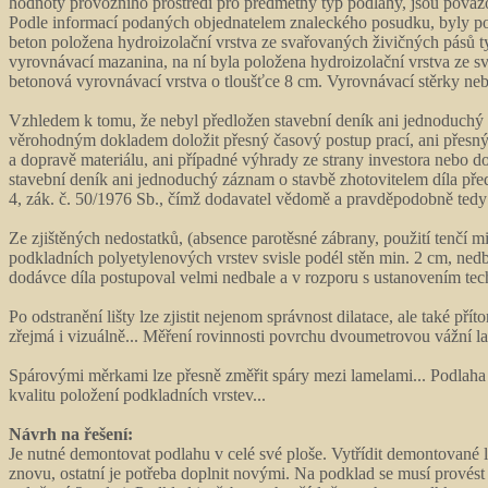
hodnoty provozního prostředí pro předmětný typ podlahy, jsou považ
Podle informací podaných objednatelem znaleckého posudku, byly pod
beton položena hydroizolační vrstva ze svařovaných živičných pásů 
vyrovnávací mazanina, na ní byla položena hydroizolační vrstva ze sv
betonová vyrovnávací vrstva o tloušťce 8 cm. Vyrovnávací stěrky neb
Vzhledem k tomu, že nebyl předložen stavební deník ani jednoduchý 
věrohodným dokladem doložit přesný časový postup prací, ani přesný 
a dopravě materiálu, ani případné výhrady ze strany investora nebo 
stavební deník ani jednoduchý záznam o stavbě zhotovitelem díla pře
4, zák. č. 50/1976 Sb., čímž dodavatel vědomě a pravděpodobně tedy
Ze zjištěných nedostatků, (absence parotěsné zábrany, použití tenčí 
podkladních polyetylenových vrstev svisle podél stěn min. 2 cm, ned
dodávce díla postupoval velmi nedbale a v rozporu s ustanovením te
Po odstranění lišty lze zjistit nejenom správnost dilatace, ale také p
zřejmá i vizuálně... Měření rovinnosti povrchu dvoumetrovou vážní latí
Spárovými měrkami lze přesně změřit spáry mezi lamelami... Podlaha o
kvalitu položení podkladních vrstev...
Návrh na řešení:
Je nutné demontovat podlahu v celé své ploše. Vytřídit demontované 
znovu, ostatní je potřeba doplnit novými. Na podklad se musí provés