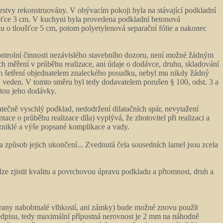
stvy rekonstruovány. V obývacím pokoji byla na stávající podkladní
oušťce 3 cm. V kuchyni byla provedena podkladní betonová
nu o tloušťce 5 cm, potom polyetylenová separační fólie a nakonec
ntrolní činnosti nezávislého stavebního dozoru, není možné žádným
h měření v průběhu realizace, ani údaje o dodávce, druhu, skladování
ním šetření objednatelem znaleckého posudku, nebyl mu nikdy žádný
, veden. V tomto směru byl tedy dodavatelem porušen § 100, odst. 3 a
itou jeho dodávky.
tečně vyschlý podklad, nedodržení dilatačních spár, nevytažení
 o průběhu realizace díla) vyplývá, že zhotovitel při realizaci a
zniklé a výše popsané komplikace a vady.
 a způsob jejich ukončení... Zvednutá čela sousedních lamel jsou zcela
lze zjistit kvalitu a povrchovou úpravu podkladu a přtomnost, druh a
 hrany nabobtnalé vlhkostí, ani zámky) bude možné znovu použít
ředpisu, tedy maximální přípustná nerovnost je 2 mm na náhodně