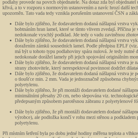
podlahy provede na povrch objednatele. Na dotaz zda byl objednatel
křivá, a to v rozporu s normovým ustanovením a navíc hrozí další tec
upozorněn. Tato vada tedy vznikla porušením ustanovení ČSN a základ
Dále bylo zjištěno, že dodavatelem dodaná nášlapná vrstva vyk
bobtnáním hran lamel, které se tímto vlivem zvedají. Příčina j
nedokonale vyschlý podklad. Jde tedy o vadu zaviněnou zhoto
Dále bylo zjištěno, že dodavatelem dodaná nášlapná vrstva vy
doražením zámků sousedních lamel. Podle předpisu EPLF (viz.
má být u tohoto typu podlahoviny spára nulová. Je tedy nutné do
nedokonale dorážel lamely při jejich spojování originálním mo
Dále bylo zjištěno, že dodavatelem dodaná nášlapná vrstva je 
strany zhotovitele, který nerespektoval povinnost dodržet dilata
Dále bylo zjištěno, že dodavatelem dodaná nášlapná vrstva je
o tloušťce min. 2 mm. Vada je jednoznačně způsobena chybným
polyetylenu.
Dále bylo zjištěno, že při montáži dodavatelem dodané nášlapn
minimálními přesahy 20 cm, nebo slepována viz. technologické
předepsaným způsobem parotěsnou zábranu z polyetylenové fól
Dále bylo zjištěno, že při montáži dodavatelem dodané nášlap
výrobce), ale podložka končí v rohu mezi stěnou a podkladem 
polyetylenu.
Při místním šetření byla po dobu jedné hodiny měřena teplota a vlhko