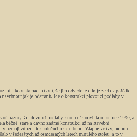
znat jako reklamaci a tvrdí, že jím odvedené dílo je zcela v pořádku.
 navrhnout jak je odstranit. Jde o konstrukci plovoucí podlahy v
myslné názory, že plovoucí podlahy jsou u nás novinkou po roce 1990, a
la běžné, staré a dávno známé konstrukci už na stavební
lahy nemají vůbec nic společného s druhem nášlapné vrstvy, mohou
alo v šedesátých až osmdesátých letech minulého století, a to v