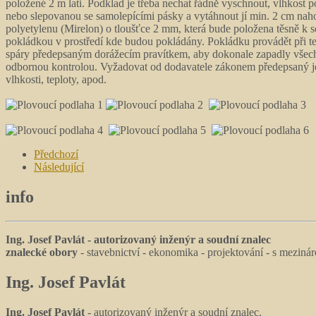
položené 2 m lati. Podklad je třeba nechat řádně vyschnout, vlhkost
nebo slepovanou se samolepícími pásky a vytáhnout jí min. 2 cm nah
polyetylenu (Mirelon) o tloušťce 2 mm, která bude položena těsně k s
pokládkou v prostředí kde budou pokládány. Pokládku provádět při te
spáry předepsaným dorážecím pravítkem, aby dokonale zapadly všechny
odbornou kontrolou. Vyžadovat od dodavatele zákonem předepsaný je
vlhkosti, teploty, apod.
Předchozí
Následující
info
Ing. Josef Pavlát - autorizovaný inženýr a soudní znalec
znalecké obory
- stavebnictví - ekonomika - projektování - s mezin
Ing.
Josef Pavlát
Ing. Josef Pavlát
- autorizovaný inženýr a soudní znalec.