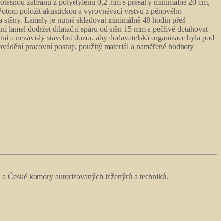
arotěsnou zábranu z polyetylenu 0,2 mm s přesahy minimálně 20 cm,
Potom položit akustickou a vyrovnávací vrstvu z pěnového
na stěny. Lamely je nutné skladovat minimálně 48 hodin před
í lamel dodržet dilatační spáru od stěn 15 mm a pečlivě dotahovat
ní a nezávislý stavební dozor, aby dodavatelská organizace byla pod
vádění pracovní postup, použitý materiál a naměřené hodnoty
R a České komory autorizovaných inženýrů a techniků.