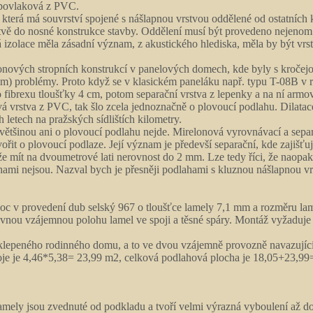
a povlaková z PVC.
, která má souvrství spojené s nášlapnou vrstvou oddělené od ostatních
stvě do nosné konstrukce stavby. Oddělení musí být provedeno nejeno
ká izolace měla zásadní význam, z akustického hlediska, měla by být vrs
onových stropních konstrukcí v panelových domech, kde byly s kročejo
) problémy. Proto když se v klasickém paneláku např. typu T-08B v ro
o fibrexu tloušťky 4 cm, potom separační vrstva z lepenky a na ní armo
ová vrstva z PVC, tak šlo zcela jednoznačně o plovoucí podlahu. Dila
letech na pražských sídlištích kilometry.
ětšinou ani o plovoucí podlahu nejde. Mirelonová vyrovnávací a separ
řit o plovoucí podlaze. Její význam je předevší separační, kde zajišť
e mít na dvoumetrové lati nerovnost do 2 mm. Lze tedy říci, že naopa
hami nejsou. Nazval bych je přesněji podlahami s kluznou nášlapnou vr
oc v provedení dub selský 967 o tloušťce lamely 7,1 mm a rozměru l
vnou vzájemnou polohu lamel ve spoji a těsné spáry. Montáž vyžaduje 
lepeného rodinného domu, a to ve dvou vzájemně provozně navazující
je je 4,46*5,38= 23,99 m2, celková podlahová plocha je 18,05+23,99
mely jsou zvednuté od podkladu a tvoří velmi výrazná vyboulení až d