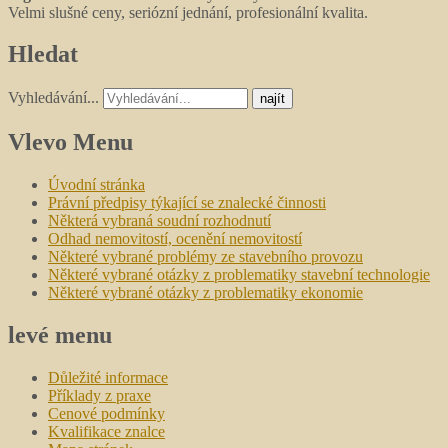
Velmi slušné ceny, seriózní jednání, profesionální kvalita.
Hledat
Vyhledávání...
najít
Vlevo
Menu
Úvodní stránka
Právní předpisy týkající se znalecké činnosti
Některá vybraná soudní rozhodnutí
Odhad nemovitostí, ocenění nemovitostí
Některé vybrané problémy ze stavebního provozu
Některé vybrané otázky z problematiky stavební technologie
Některé vybrané otázky z problematiky ekonomie
levé
menu
Důležité informace
Příklady z praxe
Cenové podmínky
Kvalifikace znalce