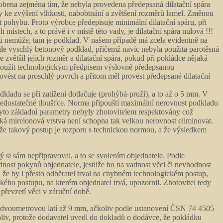
obena zejména tím, že nebyla provedena předepsaná dilatační spára
y ke zvýšení vlhkosti, nabobtnání a zvětšení rozměrů lamel. Změnou
 pohybu. Proto výrobce předepisuje minimální dilatační spáru, při
h místech, a to právě i v místě této vady, je dilatační spára nulová !!!
olů nemůže, tam je podklad. V našem případě má zcela evidentně na
nale vyschlý betonový podklad, přičemž navíc nebyla použita parotěsná
 zvětšil jejich rozměr a dilatační spára, pokud při pokládce nějaká
 použít technologickým předpisem výslovně předepsanou
vést na proschlý povrch a přitom měl provést předepsané dilatační
kladu se při zatížení dotlačuje (prohýbá-pruží), a to až o 5 mm. V
nedostatečné tloušťce. Norma připouští maximální nerovnost podkladu
yto základní parametry nebyly zhotovitelem respektovány což
nká mirelonová vrstva není schopna tak velkou nerovnost eliminovat.
, že takový postup je rozporu s technickou normou, a že výsledkem
si sám nepřipravoval, a to se svolením objednatele. Podle
nost pokynů objednatele, jestliže ho na vadnost věci či nevhodnost
 že by i přesto odběratel trval na chybném technologickém postup,
kého postupu, na kterém objednatel trvá, upozornil. Zhotovitel tedy
převzetí věci v záruční době.
u dvoumetrovou latí až 9 mm, ačkoliv podle ustanovení ČSN 74 4505
liv, protože dodavatel uvedl do dokladů o dodávce, že pokládku