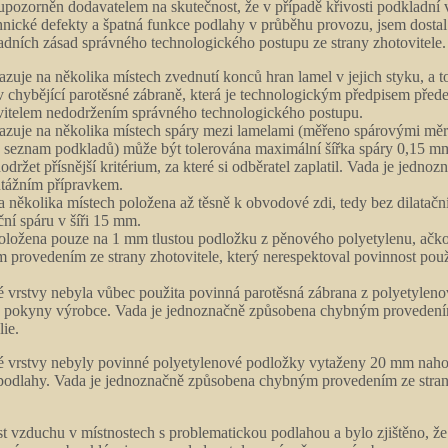
 upozorněn dodavatelem na skutečnost, že v případě křivosti podklad
hnické defekty a špatná funkce podlahy v průběhu provozu, jsem dostal
ních zásad správného technologického postupu ze strany zhotovitele. 
azuje na několika místech zvednutí konců hran lamel v jejich styku, 
e v chybějící parotěsné zábraně, která je technologickým předpisem pře
vitelem nedodržením správného technologického postupu.
kazuje na několika místech spáry mezi lamelami (měřeno spárovými mě
 seznam podkladů) může být tolerována maximální šířka spáry 0,15 mm
držet přísnější kritérium, za které si odběratel zaplatil. Vada je jed
ntážním přípravkem.
na několika místech položena až těsně k obvodové zdi, tedy bez dilat
ční spáru v šíři 15 mm.
 položena pouze na 1 mm tlustou podložku z pěnového polyetylenu, ačk
 provedením ze strany zhotovitele, který nerespektoval povinnost pou
é vrstvy nebyla vůbec použita povinná parotěsná zábrana z polyetyleno
 pokyny výrobce. Vada je jednoznačně způsobena chybným provedením z
ie.
né vrstvy nebyly povinné polyetylenové podložky vytaženy 20 mm naho
podlahy. Vada je jednoznačně způsobena chybným provedením ze strany 
st vzduchu v místnostech s problematickou podlahou a bylo zjištěno, že