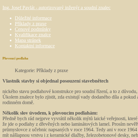
Ing. Josef Pavlát - autorizovaný inženýr a soudní znalec
Důležité informace
Příklady z praxe
Cenové podmínky
Kvalifikace znalce
Mapa stránek
Kontaktní informace
Plovoucí podlaha
Kategorie: Příklady z praxe
Vlastník stavby si objednal posouzení stavebnětech
nického stavu podlahové konstrukce pro soudní řízení, a to z důvodu,
Úkolem znalece bylo zjistit, zda existují vady dodaného díla a pokud 
rodinném domě.
Několik slov úvodem, k plovoucím podlahám:
Předně bych rád nejprve vyvrátil několik mýtů laické veřejnosti, kter
že jde o podlahy z dřevěných nebo laminátových lamel. Prosím nevěřt
průmyslovce z učebnic napsaných v roce 1964. Tedy ani v roce 1964 
mít nášlapnou vrstvu i z keramické dlažby, železobetonové desky, neb