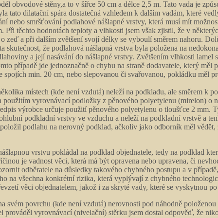
él obvodové stěny,a to v šířce 50 cm a délce 2,5 m. Tato vada je způs
 tato dilatační spára dostatečná vzhledem k dalším vadám, které vedl
ání nebo smršťování podlahové nášlapné vrstvy, která musí mít možnost
m. Při těchto hodnotách teploty a vlhkosti jsem však zjistil, že v některýc
e o zeď a při dalším zvětšení svojí délky se vyboulí směrem nahoru. D
é ta skutečnost, že podlahová nášlapná vrstva byla položena na nedoko
ahoviny a její nasávání do nášlapné vrstvy. Zvětšením vlhkosti lamel se
omto případě jde jednoznačně o chybu na straně dodavatele, který měl
 spojích min. 20 cm, nebo slepovanou či svařovanou, pokládku měl pro
ěkolika místech (kde není vzdutá) neleží na podkladu, ale směrem k pod
y a použitím vyrovnávací podložky z pěnového polyetylenu (mirelon) o 
dpis výrobce určuje použití pěnového polyetylenu o tloušťce 2 mm. T
rohlubní podkladní vrstvy ve vzduchu a neleží na podkladní vrstvě a te
ý položil podlahu na nerovný podklad, ačkoliv jako odborník měl vědět
lapnou vrstvu pokládal na podklad objednatele, tedy na podklad který 
íčinou je vadnost věci, která má být opravena nebo upravena, či nevhod
zornit odběratele na důsledky takového chybného postupu a v případě,
 ho na všechna konkrétní rizika, která vyplývají z chybného technologic
zetí věci objednatelem, jakož i za skryté vady, které se vyskytnou po 
e na svém povrchu (kde není vzdutá) nerovnosti pod náhodně položeno
prováděl vyrovnávací (nivelační) stěrku jsem dostal odpověď, že niko