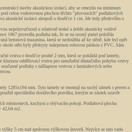
 konstrukcí stavby akustickou izolací, aby se omezilo na minimum
m pod celou vodorovnou plochou těchto "plovoucích" podlahových
tva akustické izolace alespoň o tloušťce 1 cm. Jde tedy především o
vou neprůzvučností u relativně tenké a dobře akusticky vodivé
ce 1967 provedla podlaha tak, že se na nosný panel položila
vaná betonová mazanina, která se nedotáhla až ke stěně, kde byl opět
tace okolo stěn byly překryty nalepenou rohovou páskou z PVC. Sám
ační vrstva o tloušťce pouhé 2 mm, která se pokládá pod lamely,
uje kluznou oddělovací vrstvu pro umožnění dilatačního pohybu vrstvy
k současné podlahy s nášlapnou vrstvou z laminátových nebo
stvou.
amely 1285x194 mm. Tyto lamely se montují na suchý zámek s perem a
použití speciálního dorážecího pravítka, kterým se zámek uzavře
ch místnostech, kuchyni a obývacím pokoji. Podlahová plocha
= 42,04 m2.
o výšky 5 cm nad správnou výškovou úroveň. Nejvíce se tato vada