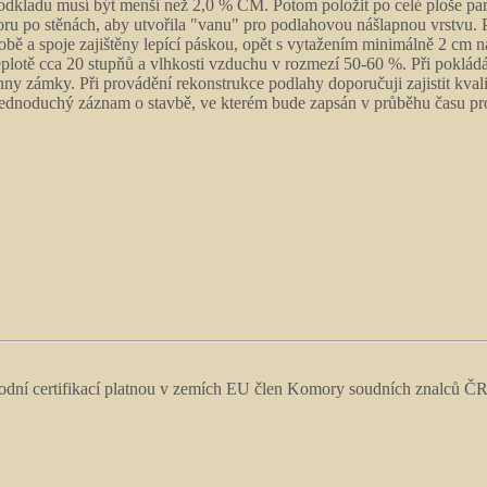
 podkladu musí být menší než 2,0 % CM. Potom položit po celé ploše p
oru po stěnách, aby utvořila "vanu" pro podlahovou nášlapnou vrstvu. 
obě a spoje zajištěny lepící páskou, opět s vytažením minimálně 2 cm 
plotě cca 20 stupňů a vlhkosti vzduchu v rozmezí 50-60 %. Při pokládán
 zámky. Při provádění rekonstrukce podlahy doporučuji zajistit kvalit
dnoduchý záznam o stavbě, ve kterém bude zapsán v průběhu času pro
árodní certifikací platnou v zemích EU člen Komory soudních znalců Č